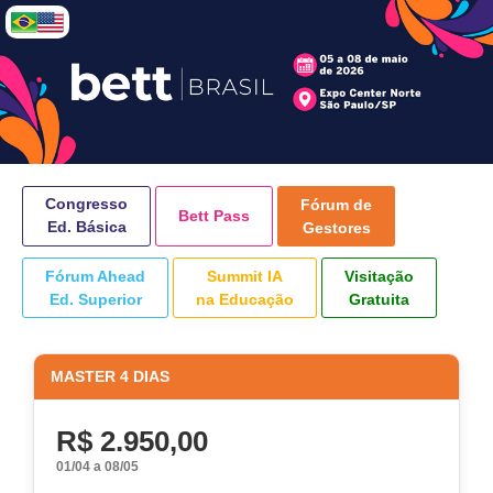
Congresso
Fórum de
Bett Pass
Ed. Básica
Gestores
Fórum Ahead
Summit IA
Visitação
Ed. Superior
na Educação
Gratuita
MASTER 4 DIAS
R$ 2.950,00
01/04 a 08/05