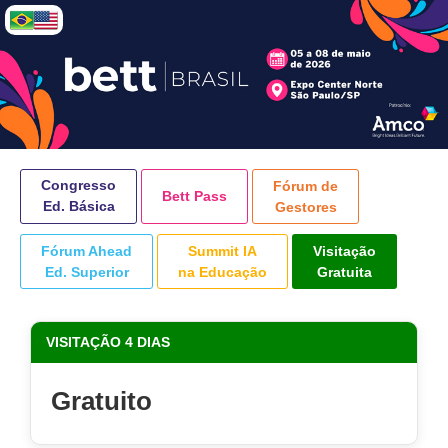
Congresso
Fórum de
Bett Pass
Ed. Básica
Gestores
Fórum Ahead
Summit IA
Visitação
Ed. Superior
na Educação
Gratuita
VISITAÇÃO 4 DIAS
Gratuito